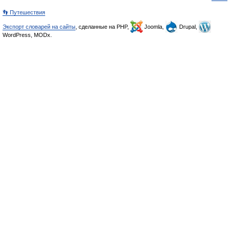
👣 Путешествия
Экспорт словарей на сайты
, сделанные на PHP,
Joomla,
Drupal,
WordPress, MODx.