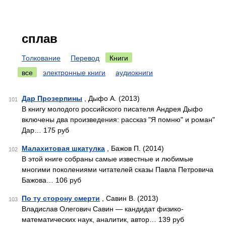
сплав
Толкование
Перевод
Книги
все
электронные книги
аудиокниги
Дар Прозерпины
, Дыфо А. (2013)
101
В книгу молодого российского писателя Андрея Дыфо
включены два произведения: рассказ "Я помню" и роман"
Дар… 175 руб
Малахитовая шкатулка
, Бажов П. (2014)
102
В этой книге собраны самые известные и любимые
многими поколениями читателей сказы Павла Петровича
Бажова… 106 руб
По ту сторону смерти
, Савин В. (2013)
103
Владислав Олегович Савин — кандидат физико-
математических наук, аналитик, автор… 139 руб