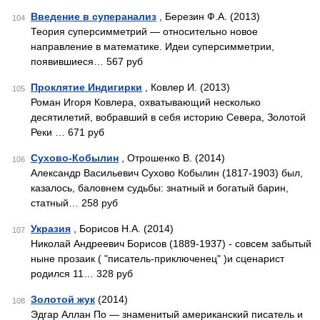
Введение в суперанализ
, Березин Ф.А. (2013)
104
Теория суперсимметрий — относительно новое
направление в математике. Идеи суперсимметрии,
появившиеся… 567 руб
Проклятие Индигирки
, Ковлер И. (2013)
105
Роман Игоря Ковлера, охватывающий несколько
десятилетий, вобравший в себя историю Севера, Золотой
Реки … 671 руб
Сухово-Кобылин
, Отрошенко В. (2014)
106
Александр Васильевич Сухово Кобылин (1817-1903) был,
казалось, баловнем судьбы: знатный и богатый барин,
статный… 258 руб
Укразия
, Борисов Н.А. (2014)
107
Николай Андреевич Борисов (1889-1937) - совсем забытый
ныне прозаик ( "писатель-приключенец" )и сценарист
родился 11… 328 руб
Золотой жук
(2014)
108
Эдгар Аллан По — знаменитый американский писатель и