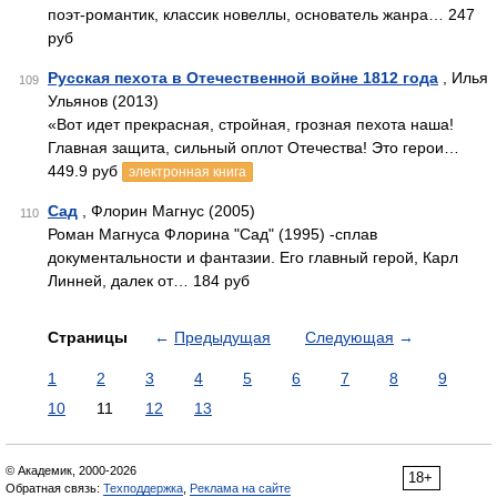
поэт-романтик, классик новеллы, основатель жанра… 247
руб
Русская пехота в Отечественной войне 1812 года
, Илья
109
Ульянов (2013)
«Вот идет прекрасная, стройная, грозная пехота наша!
Главная защита, сильный оплот Отечества! Это герои…
449.9 руб
электронная книга
Сад
, Флорин Магнус (2005)
110
Роман Магнуса Флорина "Сад" (1995) -сплав
документальности и фантазии. Его главный герой, Карл
Линней, далек от… 184 руб
Страницы
←
Предыдущая
Следующая
→
1
2
3
4
5
6
7
8
9
10
11
12
13
© Академик, 2000-2026
18+
Обратная связь:
Техподдержка
,
Реклама на сайте